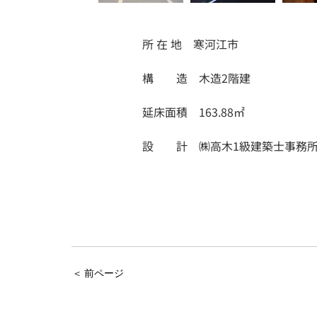
所 在 地　寒河江市
構　　造　木造2階建
延床面積　163.88㎡
設　　計　㈱高木1級建築士事務
＜ 前ページ